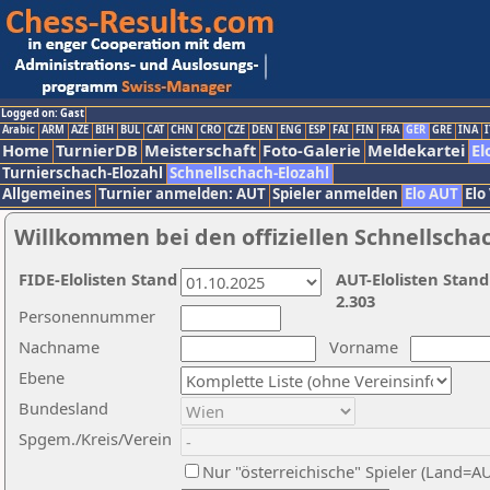
Logged on: Gast
Arabic
ARM
AZE
BIH
BUL
CAT
CHN
CRO
CZE
DEN
ENG
ESP
FAI
FIN
FRA
GER
GRE
INA
I
Home
TurnierDB
Meisterschaft
Foto-Galerie
Meldekartei
El
Turnierschach-Elozahl
Schnellschach-Elozahl
Allgemeines
Turnier anmelden: AUT
Spieler anmelden
Elo AUT
Elo
Willkommen bei den offiziellen Schnellscha
FIDE-Elolisten Stand
AUT-Elolisten Stand
2.303
Personennummer
Nachname
Vorname
Ebene
Bundesland
Spgem./Kreis/Verein
Nur "österreichische" Spieler (Land=A