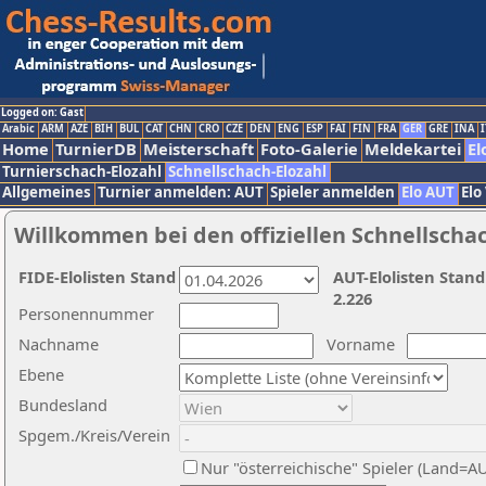
Logged on: Gast
Arabic
ARM
AZE
BIH
BUL
CAT
CHN
CRO
CZE
DEN
ENG
ESP
FAI
FIN
FRA
GER
GRE
INA
I
Home
TurnierDB
Meisterschaft
Foto-Galerie
Meldekartei
El
Turnierschach-Elozahl
Schnellschach-Elozahl
Allgemeines
Turnier anmelden: AUT
Spieler anmelden
Elo AUT
Elo
Willkommen bei den offiziellen Schnellscha
FIDE-Elolisten Stand
AUT-Elolisten Stand
2.226
Personennummer
Nachname
Vorname
Ebene
Bundesland
Spgem./Kreis/Verein
Nur "österreichische" Spieler (Land=A