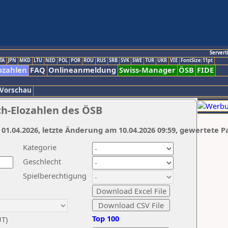
Servert
TA
JPN
MKD
LTU
NED
POL
POR
ROU
RUS
SRB
SVK
SWE
TUR
UKR
VIE
FontSize:11pt
ozahlen
FAQ
Onlineanmeldung
Swiss-Manager
ÖSB
FIDE
 Vorschau
ch-Elozahlen des ÖSB
 01.04.2026, letzte Änderung am 10.04.2026 09:59, gewertete P
Kategorie
Geschlecht
Spielberechtigung
Top 100
UT)