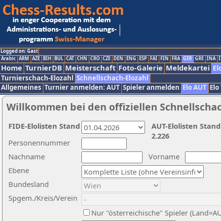
Logged on: Gast
Arabic
ARM
AZE
BIH
BUL
CAT
CHN
CRO
CZE
DEN
ENG
ESP
FAI
FIN
FRA
GER
GRE
INA
I
Home
TurnierDB
Meisterschaft
Foto-Galerie
Meldekartei
El
Turnierschach-Elozahl
Schnellschach-Elozahl
Allgemeines
Turnier anmelden: AUT
Spieler anmelden
Elo AUT
Elo
Willkommen bei den offiziellen Schnellscha
FIDE-Elolisten Stand
AUT-Elolisten Stand
2.226
Personennummer
Nachname
Vorname
Ebene
Bundesland
Spgem./Kreis/Verein
Nur "österreichische" Spieler (Land=A