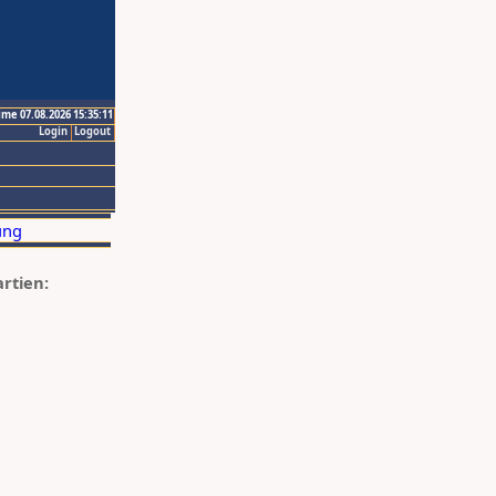
ime 07.08.2026 15:35:11
Login
Logout
artien: