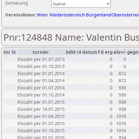
Sortierung
Vereinslisten:
Wien
Niederösterreich
Burgenland
Oberösterrei
Pnr:124848 Name: Valentin Bu
tnr
St
turnier
bdld
rd
datum
f
K
erg
elo+/-
gegn
Elozahl per 01.07.2013
0
0
Elozahl per 01.10.2013
0
0
Elozahl per 01.01.2014
0
872
Elozahl per 01.04.2014
0
872
Elozahl per 01.07.2014
0
930
Elozahl per 01.10.2014
0
930
Elozahl per 01.01.2015
0
938
Elozahl per 10.01.2015
0
938
Elozahl per 01.04.2015
0
1016
Elozahl per 01.07.2015
0
1016
Elozahl per 01.10.2015
0
1016
Elozahl per 01.01.2016
0
954