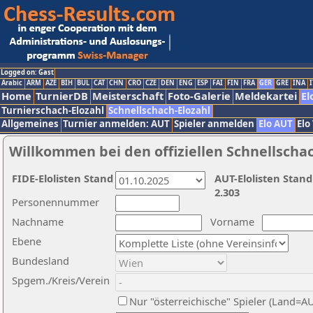
Logged on: Gast
Arabic
ARM
AZE
BIH
BUL
CAT
CHN
CRO
CZE
DEN
ENG
ESP
FAI
FIN
FRA
GER
GRE
INA
I
Home
TurnierDB
Meisterschaft
Foto-Galerie
Meldekartei
El
Turnierschach-Elozahl
Schnellschach-Elozahl
Allgemeines
Turnier anmelden: AUT
Spieler anmelden
Elo AUT
Elo
Willkommen bei den offiziellen Schnellscha
FIDE-Elolisten Stand
AUT-Elolisten Stand
2.303
Personennummer
Nachname
Vorname
Ebene
Bundesland
Spgem./Kreis/Verein
Nur "österreichische" Spieler (Land=A