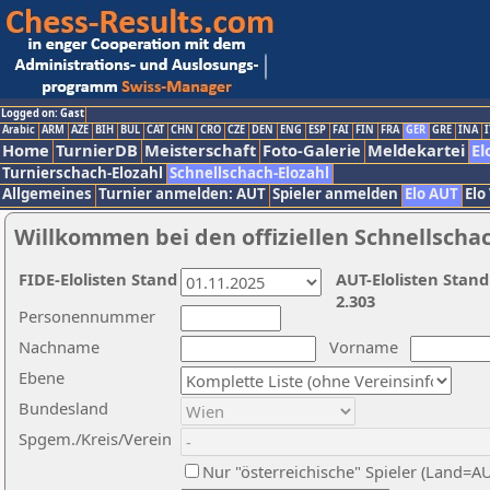
Logged on: Gast
Arabic
ARM
AZE
BIH
BUL
CAT
CHN
CRO
CZE
DEN
ENG
ESP
FAI
FIN
FRA
GER
GRE
INA
I
Home
TurnierDB
Meisterschaft
Foto-Galerie
Meldekartei
El
Turnierschach-Elozahl
Schnellschach-Elozahl
Allgemeines
Turnier anmelden: AUT
Spieler anmelden
Elo AUT
Elo
Willkommen bei den offiziellen Schnellscha
FIDE-Elolisten Stand
AUT-Elolisten Stand
2.303
Personennummer
Nachname
Vorname
Ebene
Bundesland
Spgem./Kreis/Verein
Nur "österreichische" Spieler (Land=A