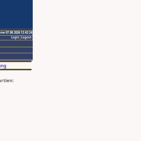
ime 07.08.2026 12:42:24
Login
Logout
artien: