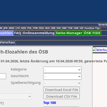
Servert
TA
JPN
MKD
LTU
NED
POL
POR
ROU
RUS
SRB
SVK
SWE
TUR
UKR
VIE
FontSize:11pt
ozahlen
FAQ
Onlineanmeldung
Swiss-Manager
ÖSB
FIDE
 Vorschau
ch-Elozahlen des ÖSB
 01.04.2026, letzte Änderung am 10.04.2026 09:59, gewertete P
Kategorie
Geschlecht
Spielberechtigung
Top 100
UT)