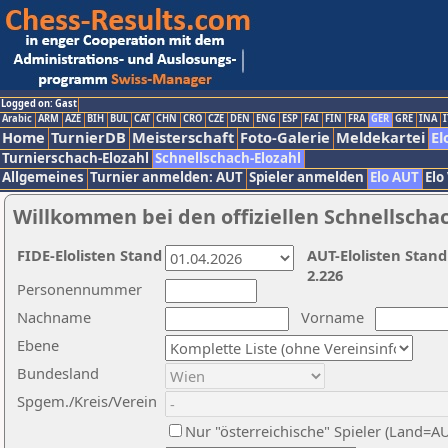
Logged on: Gast
Arabic
ARM
AZE
BIH
BUL
CAT
CHN
CRO
CZE
DEN
ENG
ESP
FAI
FIN
FRA
GER
GRE
INA
I
Home
TurnierDB
Meisterschaft
Foto-Galerie
Meldekartei
El
Turnierschach-Elozahl
Schnellschach-Elozahl
Allgemeines
Turnier anmelden: AUT
Spieler anmelden
Elo AUT
Elo
Willkommen bei den offiziellen Schnellscha
FIDE-Elolisten Stand
AUT-Elolisten Stand
2.226
Personennummer
Nachname
Vorname
Ebene
Bundesland
Spgem./Kreis/Verein
Nur "österreichische" Spieler (Land=A