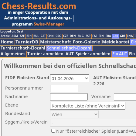
Logged on: Gast
Arabic
ARM
AZE
BIH
BUL
CAT
CHN
CRO
CZE
DEN
ENG
ESP
FAI
FIN
FRA
GER
GRE
INA
I
Home
TurnierDB
Meisterschaft
Foto-Galerie
Meldekartei
El
Turnierschach-Elozahl
Schnellschach-Elozahl
Allgemeines
Turnier anmelden: AUT
Spieler anmelden
Elo AUT
Elo
Willkommen bei den offiziellen Schnellscha
FIDE-Elolisten Stand
AUT-Elolisten Stand
2.226
Personennummer
Nachname
Vorname
Ebene
Bundesland
Spgem./Kreis/Verein
Nur "österreichische" Spieler (Land=A