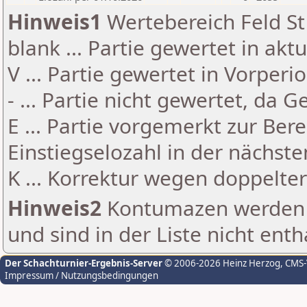
Hinweis1
Wertebereich Feld St 
blank ... Partie gewertet in akt
V ... Partie gewertet in Vorperi
- ... Partie nicht gewertet, da 
E ... Partie vorgemerkt zur Be
Einstiegselozahl in der nächst
K ... Korrektur wegen doppelt
Hinweis2
Kontumazen werden g
und sind in der Liste nicht enth
Der Schachturnier-Ergebnis-Server
© 2006-2026 Heinz Herzog
, CMS
Impressum / Nutzungsbedingungen