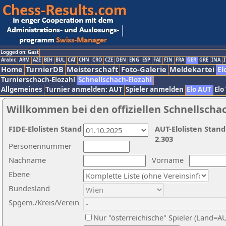
Logged on: Gast
Arabic
ARM
AZE
BIH
BUL
CAT
CHN
CRO
CZE
DEN
ENG
ESP
FAI
FIN
FRA
GER
GRE
INA
I
Home
TurnierDB
Meisterschaft
Foto-Galerie
Meldekartei
El
Turnierschach-Elozahl
Schnellschach-Elozahl
Allgemeines
Turnier anmelden: AUT
Spieler anmelden
Elo AUT
Elo
Willkommen bei den offiziellen Schnellscha
FIDE-Elolisten Stand
AUT-Elolisten Stand
2.303
Personennummer
Nachname
Vorname
Ebene
Bundesland
Spgem./Kreis/Verein
Nur "österreichische" Spieler (Land=A