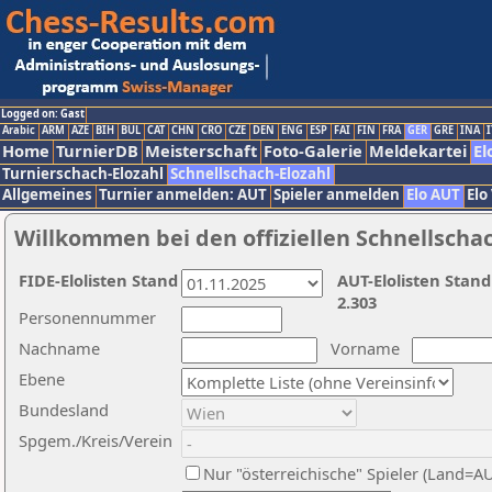
Logged on: Gast
Arabic
ARM
AZE
BIH
BUL
CAT
CHN
CRO
CZE
DEN
ENG
ESP
FAI
FIN
FRA
GER
GRE
INA
I
Home
TurnierDB
Meisterschaft
Foto-Galerie
Meldekartei
El
Turnierschach-Elozahl
Schnellschach-Elozahl
Allgemeines
Turnier anmelden: AUT
Spieler anmelden
Elo AUT
Elo
Willkommen bei den offiziellen Schnellscha
FIDE-Elolisten Stand
AUT-Elolisten Stand
2.303
Personennummer
Nachname
Vorname
Ebene
Bundesland
Spgem./Kreis/Verein
Nur "österreichische" Spieler (Land=A