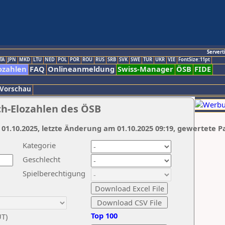
Servert
TA
JPN
MKD
LTU
NED
POL
POR
ROU
RUS
SRB
SVK
SWE
TUR
UKR
VIE
FontSize:11pt
ozahlen
FAQ
Onlineanmeldung
Swiss-Manager
ÖSB
FIDE
 Vorschau
ch-Elozahlen des ÖSB
 01.10.2025, letzte Änderung am 01.10.2025 09:19, gewertete P
Kategorie
Geschlecht
Spielberechtigung
Top 100
UT)