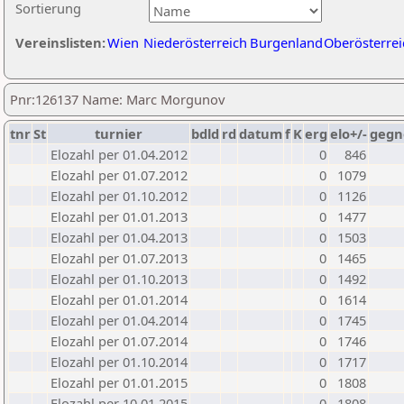
Sortierung
Vereinslisten:
Wien
Niederösterreich
Burgenland
Oberösterrei
Pnr:126137 Name: Marc Morgunov
tnr
St
turnier
bdld
rd
datum
f
K
erg
elo+/-
gegn
Elozahl per 01.04.2012
0
846
Elozahl per 01.07.2012
0
1079
Elozahl per 01.10.2012
0
1126
Elozahl per 01.01.2013
0
1477
Elozahl per 01.04.2013
0
1503
Elozahl per 01.07.2013
0
1465
Elozahl per 01.10.2013
0
1492
Elozahl per 01.01.2014
0
1614
Elozahl per 01.04.2014
0
1745
Elozahl per 01.07.2014
0
1746
Elozahl per 01.10.2014
0
1717
Elozahl per 01.01.2015
0
1808
Elozahl per 10.01.2015
0
1808