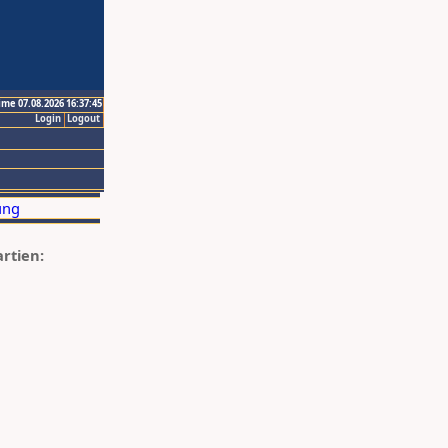
ime 07.08.2026 16:37:45
Login
Logout
artien: