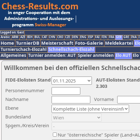
Logged on: Gast
Arabic
ARM
AZE
BIH
BUL
CAT
CHN
CRO
CZE
DEN
ENG
ESP
FAI
FIN
FRA
GER
GRE
INA
I
Home
TurnierDB
Meisterschaft
Foto-Galerie
Meldekartei
El
Turnierschach-Elozahl
Schnellschach-Elozahl
Allgemeines
Turnier anmelden: AUT
Spieler anmelden
Elo AUT
Elo
Willkommen bei den offiziellen Schnellscha
FIDE-Elolisten Stand
AUT-Elolisten Stand
2.303
Personennummer
Nachname
Vorname
Ebene
Bundesland
Spgem./Kreis/Verein
Nur "österreichische" Spieler (Land=A