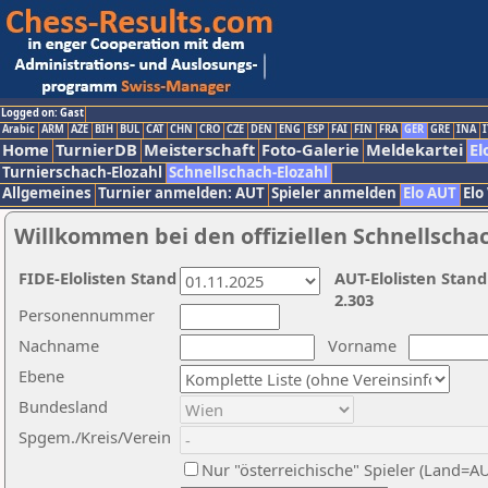
Logged on: Gast
Arabic
ARM
AZE
BIH
BUL
CAT
CHN
CRO
CZE
DEN
ENG
ESP
FAI
FIN
FRA
GER
GRE
INA
I
Home
TurnierDB
Meisterschaft
Foto-Galerie
Meldekartei
El
Turnierschach-Elozahl
Schnellschach-Elozahl
Allgemeines
Turnier anmelden: AUT
Spieler anmelden
Elo AUT
Elo
Willkommen bei den offiziellen Schnellscha
FIDE-Elolisten Stand
AUT-Elolisten Stand
2.303
Personennummer
Nachname
Vorname
Ebene
Bundesland
Spgem./Kreis/Verein
Nur "österreichische" Spieler (Land=A