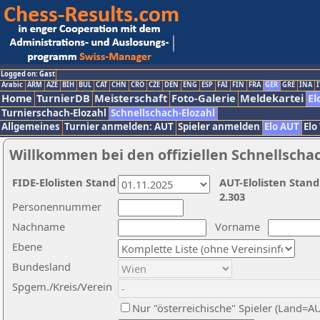
Logged on: Gast
Arabic
ARM
AZE
BIH
BUL
CAT
CHN
CRO
CZE
DEN
ENG
ESP
FAI
FIN
FRA
GER
GRE
INA
I
Home
TurnierDB
Meisterschaft
Foto-Galerie
Meldekartei
El
Turnierschach-Elozahl
Schnellschach-Elozahl
Allgemeines
Turnier anmelden: AUT
Spieler anmelden
Elo AUT
Elo
Willkommen bei den offiziellen Schnellscha
FIDE-Elolisten Stand
AUT-Elolisten Stand
2.303
Personennummer
Nachname
Vorname
Ebene
Bundesland
Spgem./Kreis/Verein
Nur "österreichische" Spieler (Land=A