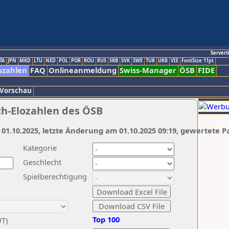
Servert
TA
JPN
MKD
LTU
NED
POL
POR
ROU
RUS
SRB
SVK
SWE
TUR
UKR
VIE
FontSize:11pt
ozahlen
FAQ
Onlineanmeldung
Swiss-Manager
ÖSB
FIDE
 Vorschau
ch-Elozahlen des ÖSB
 01.10.2025, letzte Änderung am 01.10.2025 09:19, gewertete P
Kategorie
Geschlecht
Spielberechtigung
Top 100
UT)