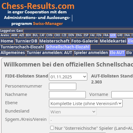
Logged on: Gast
Arabic
ARM
AZE
BIH
BUL
CAT
CHN
CRO
CZE
DEN
ENG
ESP
FAI
FIN
FRA
GER
GRE
INA
I
Home
TurnierDB
Meisterschaft
Foto-Galerie
Meldekartei
El
Turnierschach-Elozahl
Schnellschach-Elozahl
Allgemeines
Turnier anmelden: AUT
Spieler anmelden
Elo AUT
Elo
Willkommen bei den offiziellen Schnellscha
FIDE-Elolisten Stand
AUT-Elolisten Stand
2.303
Personennummer
Nachname
Vorname
Ebene
Bundesland
Spgem./Kreis/Verein
Nur "österreichische" Spieler (Land=A