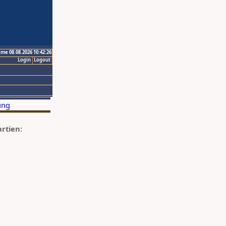
ime 08.08.2026 10:42:26
Login
Logout
artien: