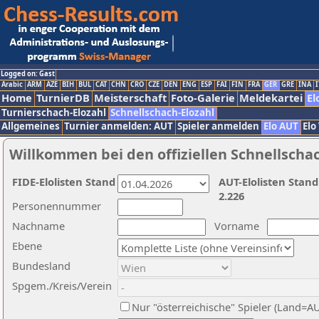
Logged on: Gast
Arabic
ARM
AZE
BIH
BUL
CAT
CHN
CRO
CZE
DEN
ENG
ESP
FAI
FIN
FRA
GER
GRE
INA
I
Home
TurnierDB
Meisterschaft
Foto-Galerie
Meldekartei
El
Turnierschach-Elozahl
Schnellschach-Elozahl
Allgemeines
Turnier anmelden: AUT
Spieler anmelden
Elo AUT
Elo
Willkommen bei den offiziellen Schnellscha
FIDE-Elolisten Stand
AUT-Elolisten Stand
2.226
Personennummer
Nachname
Vorname
Ebene
Bundesland
Spgem./Kreis/Verein
Nur "österreichische" Spieler (Land=A