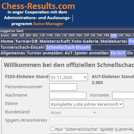
Logged on: Gast
Arabic
ARM
AZE
BIH
BUL
CAT
CHN
CRO
CZE
DEN
ENG
ESP
FAI
FIN
FRA
GER
GRE
INA
I
Home
TurnierDB
Meisterschaft
Foto-Galerie
Meldekartei
El
Turnierschach-Elozahl
Schnellschach-Elozahl
Allgemeines
Turnier anmelden: AUT
Spieler anmelden
Elo AUT
Elo
Willkommen bei den offiziellen Schnellscha
FIDE-Elolisten Stand
AUT-Elolisten Stand
2.303
Personennummer
Nachname
Vorname
Ebene
Bundesland
Spgem./Kreis/Verein
Nur "österreichische" Spieler (Land=A