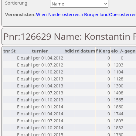
Sortierung
Vereinslisten:
Wien
Niederösterreich
Burgenland
Oberösterrei
Pnr:126629 Name: Konstantin 
tnr
St
turnier
bdld
rd
datum
f
K
erg
elo+/-
gegn
Elozahl per 01.04.2012
0
0
Elozahl per 01.07.2012
0
1203
Elozahl per 01.10.2012
0
1104
Elozahl per 01.01.2013
0
1128
Elozahl per 01.04.2013
0
1390
Elozahl per 01.07.2013
0
1498
Elozahl per 01.10.2013
0
1565
Elozahl per 01.01.2014
0
1860
Elozahl per 01.04.2014
0
1744
Elozahl per 01.07.2014
0
1803
Elozahl per 01.10.2014
0
1832
Elozahl per 01.01.2015
0
1760