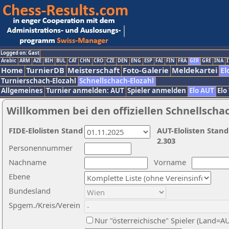
Logged on: Gast
Arabic
ARM
AZE
BIH
BUL
CAT
CHN
CRO
CZE
DEN
ENG
ESP
FAI
FIN
FRA
GER
GRE
INA
I
Home
TurnierDB
Meisterschaft
Foto-Galerie
Meldekartei
El
Turnierschach-Elozahl
Schnellschach-Elozahl
Allgemeines
Turnier anmelden: AUT
Spieler anmelden
Elo AUT
Elo
Willkommen bei den offiziellen Schnellscha
FIDE-Elolisten Stand
AUT-Elolisten Stand
2.303
Personennummer
Nachname
Vorname
Ebene
Bundesland
Spgem./Kreis/Verein
Nur "österreichische" Spieler (Land=A