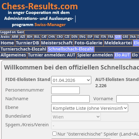
Logged on: Gast
Arabic
ARM
AZE
BIH
BUL
CAT
CHN
CRO
CZE
DEN
ENG
ESP
FAI
FIN
FRA
GER
GRE
INA
I
Home
TurnierDB
Meisterschaft
Foto-Galerie
Meldekartei
El
Turnierschach-Elozahl
Schnellschach-Elozahl
Allgemeines
Turnier anmelden: AUT
Spieler anmelden
Elo AUT
Elo
Willkommen bei den offiziellen Schnellscha
FIDE-Elolisten Stand
AUT-Elolisten Stand
2.226
Personennummer
Nachname
Vorname
Ebene
Bundesland
Spgem./Kreis/Verein
Nur "österreichische" Spieler (Land=A