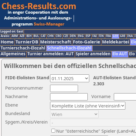
Logged on: Gast
Arabic
ARM
AZE
BIH
BUL
CAT
CHN
CRO
CZE
DEN
ENG
ESP
FAI
FIN
FRA
GER
GRE
INA
I
Home
TurnierDB
Meisterschaft
Foto-Galerie
Meldekartei
El
Turnierschach-Elozahl
Schnellschach-Elozahl
Allgemeines
Turnier anmelden: AUT
Spieler anmelden
Elo AUT
Elo
Willkommen bei den offiziellen Schnellscha
FIDE-Elolisten Stand
AUT-Elolisten Stand
2.303
Personennummer
Nachname
Vorname
Ebene
Bundesland
Spgem./Kreis/Verein
Nur "österreichische" Spieler (Land=A