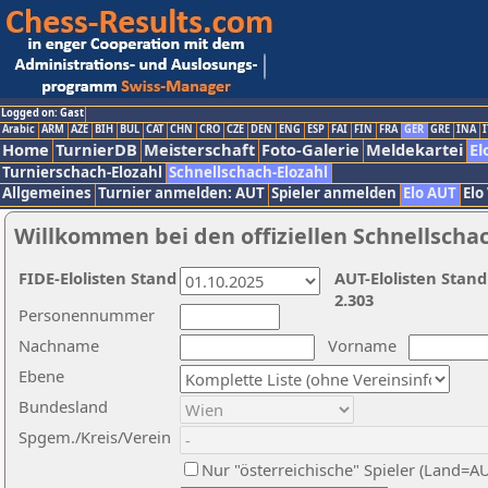
Logged on: Gast
Arabic
ARM
AZE
BIH
BUL
CAT
CHN
CRO
CZE
DEN
ENG
ESP
FAI
FIN
FRA
GER
GRE
INA
I
Home
TurnierDB
Meisterschaft
Foto-Galerie
Meldekartei
El
Turnierschach-Elozahl
Schnellschach-Elozahl
Allgemeines
Turnier anmelden: AUT
Spieler anmelden
Elo AUT
Elo
Willkommen bei den offiziellen Schnellscha
FIDE-Elolisten Stand
AUT-Elolisten Stand
2.303
Personennummer
Nachname
Vorname
Ebene
Bundesland
Spgem./Kreis/Verein
Nur "österreichische" Spieler (Land=A