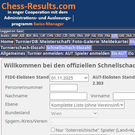
Logged on: Gast
Arabic
ARM
AZE
BIH
BUL
CAT
CHN
CRO
CZE
DEN
ENG
ESP
FAI
FIN
FRA
GER
GRE
INA
I
Home
TurnierDB
Meisterschaft
Foto-Galerie
Meldekartei
El
Turnierschach-Elozahl
Schnellschach-Elozahl
Allgemeines
Turnier anmelden: AUT
Spieler anmelden
Elo AUT
Elo
Willkommen bei den offiziellen Schnellscha
FIDE-Elolisten Stand
AUT-Elolisten Stand
2.303
Personennummer
Nachname
Vorname
Ebene
Bundesland
Spgem./Kreis/Verein
Nur "österreichische" Spieler (Land=A