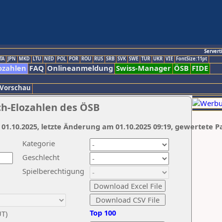
Servert
TA
JPN
MKD
LTU
NED
POL
POR
ROU
RUS
SRB
SVK
SWE
TUR
UKR
VIE
FontSize:11pt
ozahlen
FAQ
Onlineanmeldung
Swiss-Manager
ÖSB
FIDE
 Vorschau
ch-Elozahlen des ÖSB
 01.10.2025, letzte Änderung am 01.10.2025 09:19, gewertete P
Kategorie
Geschlecht
Spielberechtigung
Top 100
UT)