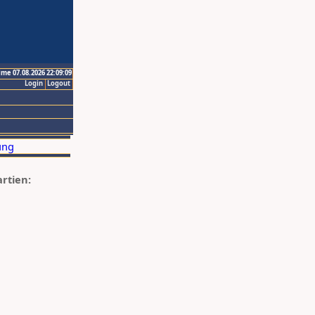
ime 07.08.2026 22:09:09
Login
Logout
artien: