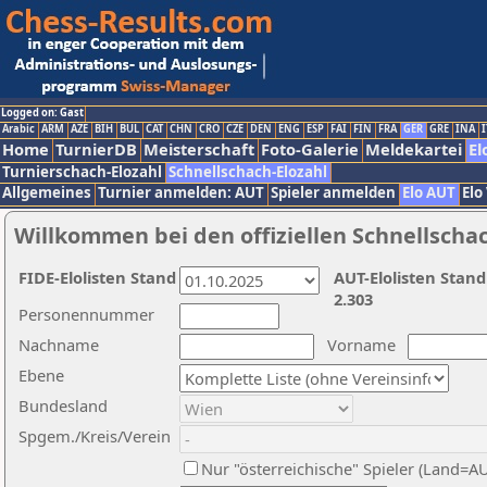
Logged on: Gast
Arabic
ARM
AZE
BIH
BUL
CAT
CHN
CRO
CZE
DEN
ENG
ESP
FAI
FIN
FRA
GER
GRE
INA
I
Home
TurnierDB
Meisterschaft
Foto-Galerie
Meldekartei
El
Turnierschach-Elozahl
Schnellschach-Elozahl
Allgemeines
Turnier anmelden: AUT
Spieler anmelden
Elo AUT
Elo
Willkommen bei den offiziellen Schnellscha
FIDE-Elolisten Stand
AUT-Elolisten Stand
2.303
Personennummer
Nachname
Vorname
Ebene
Bundesland
Spgem./Kreis/Verein
Nur "österreichische" Spieler (Land=A