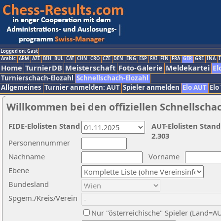
Logged on: Gast
Arabic
ARM
AZE
BIH
BUL
CAT
CHN
CRO
CZE
DEN
ENG
ESP
FAI
FIN
FRA
GER
GRE
INA
I
Home
TurnierDB
Meisterschaft
Foto-Galerie
Meldekartei
El
Turnierschach-Elozahl
Schnellschach-Elozahl
Allgemeines
Turnier anmelden: AUT
Spieler anmelden
Elo AUT
Elo
Willkommen bei den offiziellen Schnellscha
FIDE-Elolisten Stand
AUT-Elolisten Stand
2.303
Personennummer
Nachname
Vorname
Ebene
Bundesland
Spgem./Kreis/Verein
Nur "österreichische" Spieler (Land=A