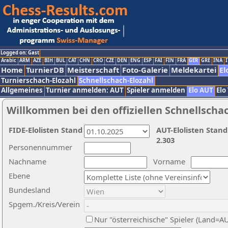
Logged on: Gast
Arabic
ARM
AZE
BIH
BUL
CAT
CHN
CRO
CZE
DEN
ENG
ESP
FAI
FIN
FRA
GER
GRE
INA
I
Home
TurnierDB
Meisterschaft
Foto-Galerie
Meldekartei
El
Turnierschach-Elozahl
Schnellschach-Elozahl
Allgemeines
Turnier anmelden: AUT
Spieler anmelden
Elo AUT
Elo
Willkommen bei den offiziellen Schnellscha
FIDE-Elolisten Stand
AUT-Elolisten Stand
2.303
Personennummer
Nachname
Vorname
Ebene
Bundesland
Spgem./Kreis/Verein
Nur "österreichische" Spieler (Land=A