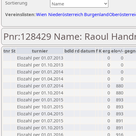
Sortierung
Vereinslisten:
Wien
Niederösterreich
Burgenland
Oberösterrei
Pnr:128429 Name: Raoul Handr
tnr
St
turnier
bdld
rd
datum
f
K
erg
elo+/-
gegn
Elozahl per 01.07.2013
0
0
Elozahl per 01.10.2013
0
0
Elozahl per 01.01.2014
0
0
Elozahl per 01.04.2014
0
0
Elozahl per 01.07.2014
0
880
Elozahl per 01.10.2014
0
880
Elozahl per 01.01.2015
0
893
Elozahl per 10.01.2015
0
893
Elozahl per 01.04.2015
0
893
Elozahl per 01.07.2015
0
891
Elozahl per 01.10.2015
0
891
Elozahl per 01.01.2016
0
916