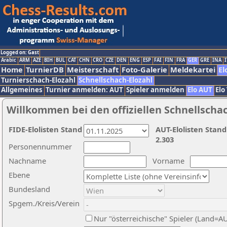
Logged on: Gast
Arabic
ARM
AZE
BIH
BUL
CAT
CHN
CRO
CZE
DEN
ENG
ESP
FAI
FIN
FRA
GER
GRE
INA
I
Home
TurnierDB
Meisterschaft
Foto-Galerie
Meldekartei
El
Turnierschach-Elozahl
Schnellschach-Elozahl
Allgemeines
Turnier anmelden: AUT
Spieler anmelden
Elo AUT
Elo
Willkommen bei den offiziellen Schnellscha
FIDE-Elolisten Stand
AUT-Elolisten Stand
2.303
Personennummer
Nachname
Vorname
Ebene
Bundesland
Spgem./Kreis/Verein
Nur "österreichische" Spieler (Land=A