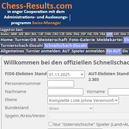
Logged on: Gast
Arabic
ARM
AZE
BIH
BUL
CAT
CHN
CRO
CZE
DEN
ENG
ESP
FAI
FIN
FRA
GER
GRE
INA
I
Home
TurnierDB
Meisterschaft
Foto-Galerie
Meldekartei
El
Turnierschach-Elozahl
Schnellschach-Elozahl
Allgemeines
Turnier anmelden: AUT
Spieler anmelden
Elo AUT
Elo
Willkommen bei den offiziellen Schnellscha
FIDE-Elolisten Stand
AUT-Elolisten Stand
2.303
Personennummer
Nachname
Vorname
Ebene
Bundesland
Spgem./Kreis/Verein
Nur "österreichische" Spieler (Land=A