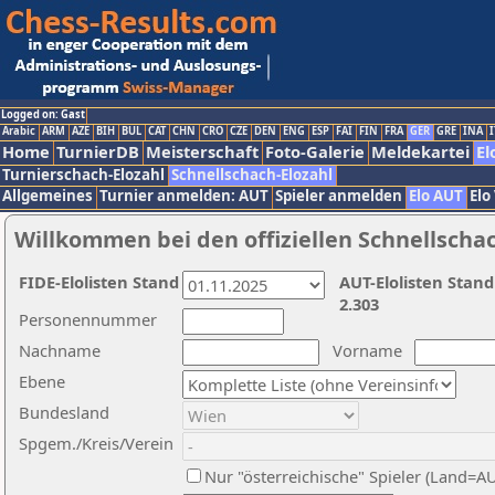
Logged on: Gast
Arabic
ARM
AZE
BIH
BUL
CAT
CHN
CRO
CZE
DEN
ENG
ESP
FAI
FIN
FRA
GER
GRE
INA
I
Home
TurnierDB
Meisterschaft
Foto-Galerie
Meldekartei
El
Turnierschach-Elozahl
Schnellschach-Elozahl
Allgemeines
Turnier anmelden: AUT
Spieler anmelden
Elo AUT
Elo
Willkommen bei den offiziellen Schnellscha
FIDE-Elolisten Stand
AUT-Elolisten Stand
2.303
Personennummer
Nachname
Vorname
Ebene
Bundesland
Spgem./Kreis/Verein
Nur "österreichische" Spieler (Land=A