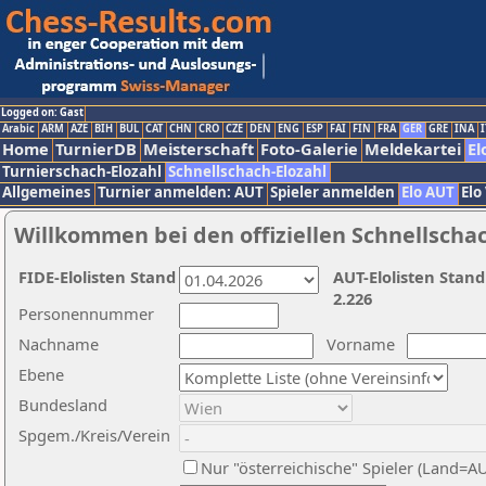
Logged on: Gast
Arabic
ARM
AZE
BIH
BUL
CAT
CHN
CRO
CZE
DEN
ENG
ESP
FAI
FIN
FRA
GER
GRE
INA
I
Home
TurnierDB
Meisterschaft
Foto-Galerie
Meldekartei
El
Turnierschach-Elozahl
Schnellschach-Elozahl
Allgemeines
Turnier anmelden: AUT
Spieler anmelden
Elo AUT
Elo
Willkommen bei den offiziellen Schnellscha
FIDE-Elolisten Stand
AUT-Elolisten Stand
2.226
Personennummer
Nachname
Vorname
Ebene
Bundesland
Spgem./Kreis/Verein
Nur "österreichische" Spieler (Land=A