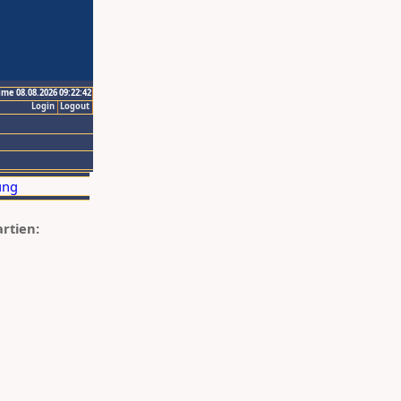
ime 08.08.2026 09:22:42
Login
Logout
artien: