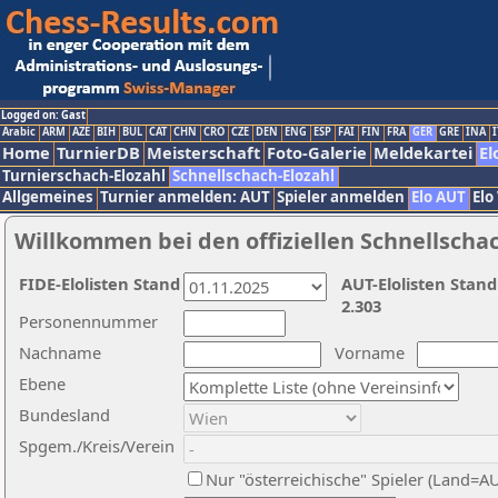
Logged on: Gast
Arabic
ARM
AZE
BIH
BUL
CAT
CHN
CRO
CZE
DEN
ENG
ESP
FAI
FIN
FRA
GER
GRE
INA
I
Home
TurnierDB
Meisterschaft
Foto-Galerie
Meldekartei
El
Turnierschach-Elozahl
Schnellschach-Elozahl
Allgemeines
Turnier anmelden: AUT
Spieler anmelden
Elo AUT
Elo
Willkommen bei den offiziellen Schnellscha
FIDE-Elolisten Stand
AUT-Elolisten Stand
2.303
Personennummer
Nachname
Vorname
Ebene
Bundesland
Spgem./Kreis/Verein
Nur "österreichische" Spieler (Land=A