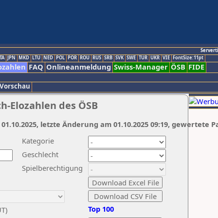
Servert
TA
JPN
MKD
LTU
NED
POL
POR
ROU
RUS
SRB
SVK
SWE
TUR
UKR
VIE
FontSize:11pt
ozahlen
FAQ
Onlineanmeldung
Swiss-Manager
ÖSB
FIDE
 Vorschau
ch-Elozahlen des ÖSB
 01.10.2025, letzte Änderung am 01.10.2025 09:19, gewertete P
Kategorie
Geschlecht
Spielberechtigung
Top 100
UT)