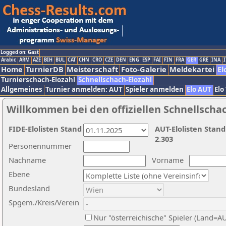
Logged on: Gast
Arabic
ARM
AZE
BIH
BUL
CAT
CHN
CRO
CZE
DEN
ENG
ESP
FAI
FIN
FRA
GER
GRE
INA
I
Home
TurnierDB
Meisterschaft
Foto-Galerie
Meldekartei
El
Turnierschach-Elozahl
Schnellschach-Elozahl
Allgemeines
Turnier anmelden: AUT
Spieler anmelden
Elo AUT
Elo
Willkommen bei den offiziellen Schnellscha
FIDE-Elolisten Stand
AUT-Elolisten Stand
2.303
Personennummer
Nachname
Vorname
Ebene
Bundesland
Spgem./Kreis/Verein
Nur "österreichische" Spieler (Land=A