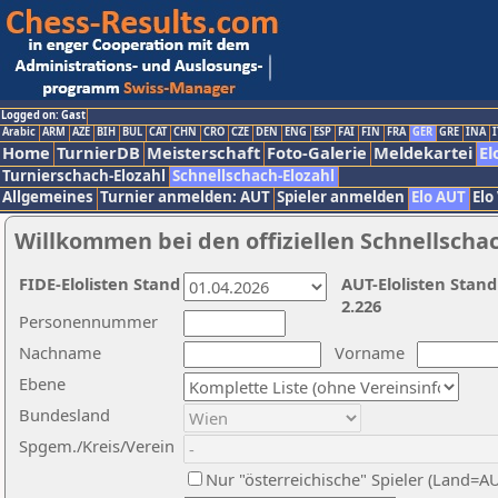
Logged on: Gast
Arabic
ARM
AZE
BIH
BUL
CAT
CHN
CRO
CZE
DEN
ENG
ESP
FAI
FIN
FRA
GER
GRE
INA
I
Home
TurnierDB
Meisterschaft
Foto-Galerie
Meldekartei
El
Turnierschach-Elozahl
Schnellschach-Elozahl
Allgemeines
Turnier anmelden: AUT
Spieler anmelden
Elo AUT
Elo
Willkommen bei den offiziellen Schnellscha
FIDE-Elolisten Stand
AUT-Elolisten Stand
2.226
Personennummer
Nachname
Vorname
Ebene
Bundesland
Spgem./Kreis/Verein
Nur "österreichische" Spieler (Land=A