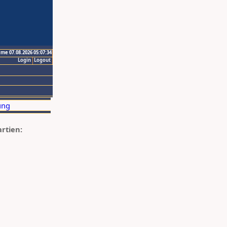
ime 07.08.2026 05:07:34
Login
Logout
artien: