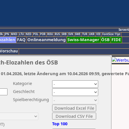
Servert
TA
JPN
MKD
LTU
NED
POL
POR
ROU
RUS
SRB
SVK
SWE
TUR
UKR
VIE
FontSize:11pt
ozahlen
FAQ
Onlineanmeldung
Swiss-Manager
ÖSB
FIDE
 Vorschau
ch-Elozahlen des ÖSB
 01.04.2026, letzte Änderung am 10.04.2026 09:59, gewertete P
Kategorie
Geschlecht
Spielberechtigung
Top 100
UT)