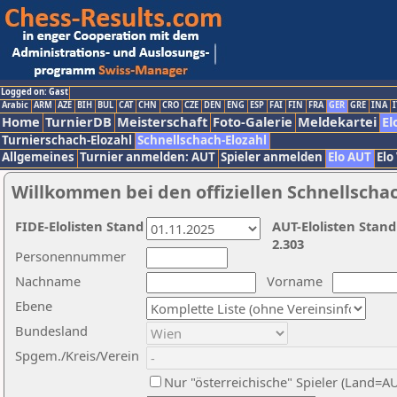
Logged on: Gast
Arabic
ARM
AZE
BIH
BUL
CAT
CHN
CRO
CZE
DEN
ENG
ESP
FAI
FIN
FRA
GER
GRE
INA
I
Home
TurnierDB
Meisterschaft
Foto-Galerie
Meldekartei
El
Turnierschach-Elozahl
Schnellschach-Elozahl
Allgemeines
Turnier anmelden: AUT
Spieler anmelden
Elo AUT
Elo
Willkommen bei den offiziellen Schnellscha
FIDE-Elolisten Stand
AUT-Elolisten Stand
2.303
Personennummer
Nachname
Vorname
Ebene
Bundesland
Spgem./Kreis/Verein
Nur "österreichische" Spieler (Land=A