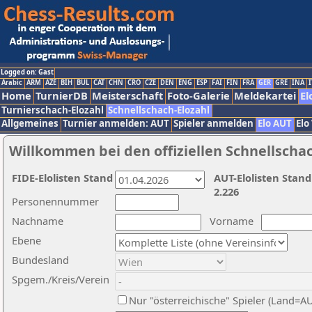
Logged on: Gast
Arabic
ARM
AZE
BIH
BUL
CAT
CHN
CRO
CZE
DEN
ENG
ESP
FAI
FIN
FRA
GER
GRE
INA
I
Home
TurnierDB
Meisterschaft
Foto-Galerie
Meldekartei
El
Turnierschach-Elozahl
Schnellschach-Elozahl
Allgemeines
Turnier anmelden: AUT
Spieler anmelden
Elo AUT
Elo
Willkommen bei den offiziellen Schnellscha
FIDE-Elolisten Stand
AUT-Elolisten Stand
2.226
Personennummer
Nachname
Vorname
Ebene
Bundesland
Spgem./Kreis/Verein
Nur "österreichische" Spieler (Land=A