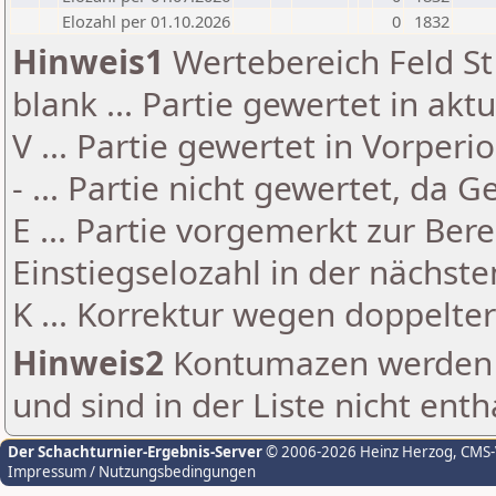
Elozahl per 01.10.2026
0
1832
Hinweis1
Wertebereich Feld St 
blank ... Partie gewertet in akt
V ... Partie gewertet in Vorperi
- ... Partie nicht gewertet, da 
E ... Partie vorgemerkt zur Be
Einstiegselozahl in der nächst
K ... Korrektur wegen doppelt
Hinweis2
Kontumazen werden g
und sind in der Liste nicht enth
Der Schachturnier-Ergebnis-Server
© 2006-2026 Heinz Herzog
, CMS
Impressum / Nutzungsbedingungen