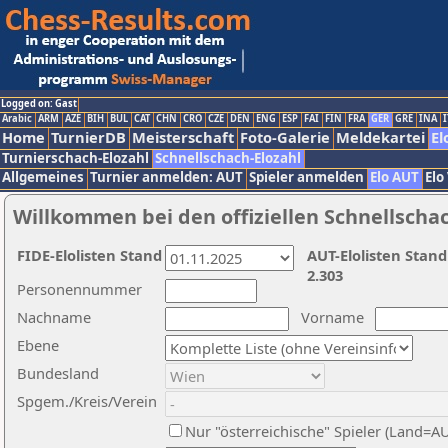
Logged on: Gast
Arabic
ARM
AZE
BIH
BUL
CAT
CHN
CRO
CZE
DEN
ENG
ESP
FAI
FIN
FRA
GER
GRE
INA
I
Home
TurnierDB
Meisterschaft
Foto-Galerie
Meldekartei
El
Turnierschach-Elozahl
Schnellschach-Elozahl
Allgemeines
Turnier anmelden: AUT
Spieler anmelden
Elo AUT
Elo
Willkommen bei den offiziellen Schnellscha
FIDE-Elolisten Stand
AUT-Elolisten Stand
2.303
Personennummer
Nachname
Vorname
Ebene
Bundesland
Spgem./Kreis/Verein
Nur "österreichische" Spieler (Land=A