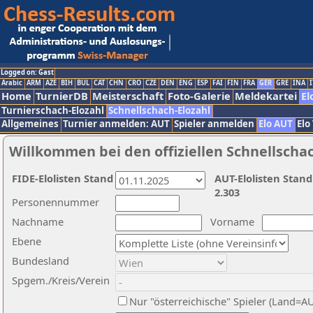
Logged on: Gast
Arabic
ARM
AZE
BIH
BUL
CAT
CHN
CRO
CZE
DEN
ENG
ESP
FAI
FIN
FRA
GER
GRE
INA
I
Home
TurnierDB
Meisterschaft
Foto-Galerie
Meldekartei
El
Turnierschach-Elozahl
Schnellschach-Elozahl
Allgemeines
Turnier anmelden: AUT
Spieler anmelden
Elo AUT
Elo
Willkommen bei den offiziellen Schnellscha
FIDE-Elolisten Stand
AUT-Elolisten Stand
2.303
Personennummer
Nachname
Vorname
Ebene
Bundesland
Spgem./Kreis/Verein
Nur "österreichische" Spieler (Land=A