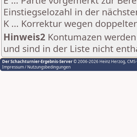
E ... Partie vorgemerkt zur Be
Einstiegselozahl in der nächst
K ... Korrektur wegen doppelt
Hinweis2
Kontumazen werden g
und sind in der Liste nicht enth
Der Schachturnier-Ergebnis-Server
© 2006-2026 Heinz Herzog
, CMS
Impressum / Nutzungsbedingungen