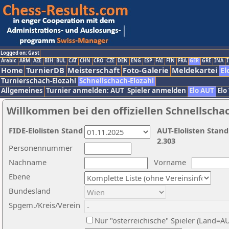
Logged on: Gast
Arabic
ARM
AZE
BIH
BUL
CAT
CHN
CRO
CZE
DEN
ENG
ESP
FAI
FIN
FRA
GER
GRE
INA
I
Home
TurnierDB
Meisterschaft
Foto-Galerie
Meldekartei
El
Turnierschach-Elozahl
Schnellschach-Elozahl
Allgemeines
Turnier anmelden: AUT
Spieler anmelden
Elo AUT
Elo
Willkommen bei den offiziellen Schnellscha
FIDE-Elolisten Stand
AUT-Elolisten Stand
2.303
Personennummer
Nachname
Vorname
Ebene
Bundesland
Spgem./Kreis/Verein
Nur "österreichische" Spieler (Land=A