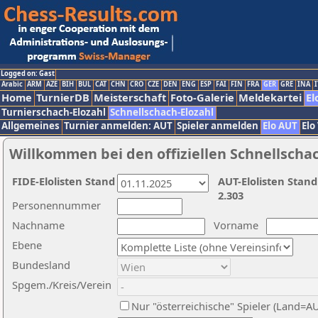
Logged on: Gast
Arabic
ARM
AZE
BIH
BUL
CAT
CHN
CRO
CZE
DEN
ENG
ESP
FAI
FIN
FRA
GER
GRE
INA
I
Home
TurnierDB
Meisterschaft
Foto-Galerie
Meldekartei
El
Turnierschach-Elozahl
Schnellschach-Elozahl
Allgemeines
Turnier anmelden: AUT
Spieler anmelden
Elo AUT
Elo
Willkommen bei den offiziellen Schnellscha
FIDE-Elolisten Stand
AUT-Elolisten Stand
2.303
Personennummer
Nachname
Vorname
Ebene
Bundesland
Spgem./Kreis/Verein
Nur "österreichische" Spieler (Land=A