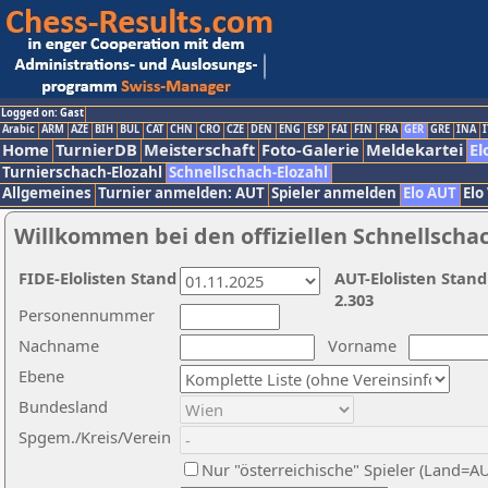
Logged on: Gast
Arabic
ARM
AZE
BIH
BUL
CAT
CHN
CRO
CZE
DEN
ENG
ESP
FAI
FIN
FRA
GER
GRE
INA
I
Home
TurnierDB
Meisterschaft
Foto-Galerie
Meldekartei
El
Turnierschach-Elozahl
Schnellschach-Elozahl
Allgemeines
Turnier anmelden: AUT
Spieler anmelden
Elo AUT
Elo
Willkommen bei den offiziellen Schnellscha
FIDE-Elolisten Stand
AUT-Elolisten Stand
2.303
Personennummer
Nachname
Vorname
Ebene
Bundesland
Spgem./Kreis/Verein
Nur "österreichische" Spieler (Land=A