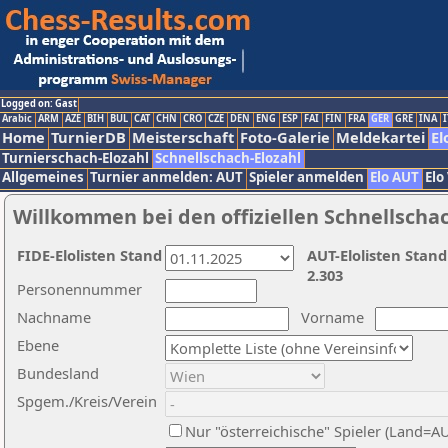
Logged on: Gast
Arabic
ARM
AZE
BIH
BUL
CAT
CHN
CRO
CZE
DEN
ENG
ESP
FAI
FIN
FRA
GER
GRE
INA
I
Home
TurnierDB
Meisterschaft
Foto-Galerie
Meldekartei
El
Turnierschach-Elozahl
Schnellschach-Elozahl
Allgemeines
Turnier anmelden: AUT
Spieler anmelden
Elo AUT
Elo
Willkommen bei den offiziellen Schnellscha
FIDE-Elolisten Stand
AUT-Elolisten Stand
2.303
Personennummer
Nachname
Vorname
Ebene
Bundesland
Spgem./Kreis/Verein
Nur "österreichische" Spieler (Land=A