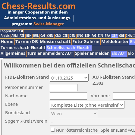
Logged on: Gast
Arabic
ARM
AZE
BIH
BUL
CAT
CHN
CRO
CZE
DEN
ENG
ESP
FAI
FIN
FRA
GER
GRE
INA
I
Home
TurnierDB
Meisterschaft
Foto-Galerie
Meldekartei
El
Turnierschach-Elozahl
Schnellschach-Elozahl
Allgemeines
Turnier anmelden: AUT
Spieler anmelden
Elo AUT
Elo
Willkommen bei den offiziellen Schnellscha
FIDE-Elolisten Stand
AUT-Elolisten Stand
2.303
Personennummer
Nachname
Vorname
Ebene
Bundesland
Spgem./Kreis/Verein
Nur "österreichische" Spieler (Land=A