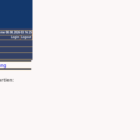
ime 08.08.2026 03:16:25
Login
Logout
artien: