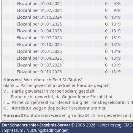
Elozahl per 01.04.2024
0
978
Elozahl per 01.07.2024
0
978
Elozahl per 01.10.2024
0
1319
Elozahl per 01.01.2025
0
1319
Elozahl per 01.04.2025
0
1319
Elozahl per 01.07.2025
0
1319
Elozahl per 01.10.2025
0
1319
Elozahl per 01.01.2026
0
1319
Elozahl per 01.04.2026
0
1319
Elozahl per 01.07.2026
0
1319
Elozahl per 01.10.2026
0
1319
Hinweis1
Wertebereich Feld St (Status)
blank ... Partie gewertet in aktueller Periode gespielt
V ... Partie gewertet in Vorperiode(n) gespielt
- ... Partie nicht gewertet, da Gegner keine Elozahl hat.
E ... Partie vorgemerkt zur Berechnung der Einstiegselozahl in
K ... Korrektur wegen doppelter Personennummer.
Hinweis2
Kontumazen werden grundsätzlich nie gewertet und sin
Der Schachturnier-Ergebnis-Server
© 2006-2026 Heinz Herzog
, CMS
Impressum / Nutzungsbedingungen