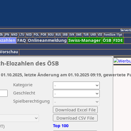
Servert
TA
JPN
MKD
LTU
NED
POL
POR
ROU
RUS
SRB
SVK
SWE
TUR
UKR
VIE
FontSize:11pt
ozahlen
FAQ
Onlineanmeldung
Swiss-Manager
ÖSB
FIDE
 Vorschau
ch-Elozahlen des ÖSB
 01.10.2025, letzte Änderung am 01.10.2025 09:19, gewertete P
Kategorie
Geschlecht
Spielberechtigung
Top 100
UT)