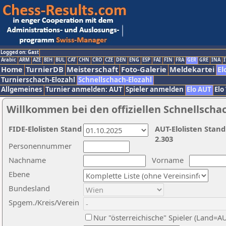
Logged on: Gast
Arabic
ARM
AZE
BIH
BUL
CAT
CHN
CRO
CZE
DEN
ENG
ESP
FAI
FIN
FRA
GER
GRE
INA
I
Home
TurnierDB
Meisterschaft
Foto-Galerie
Meldekartei
El
Turnierschach-Elozahl
Schnellschach-Elozahl
Allgemeines
Turnier anmelden: AUT
Spieler anmelden
Elo AUT
Elo
Willkommen bei den offiziellen Schnellscha
FIDE-Elolisten Stand
AUT-Elolisten Stand
2.303
Personennummer
Nachname
Vorname
Ebene
Bundesland
Spgem./Kreis/Verein
Nur "österreichische" Spieler (Land=A