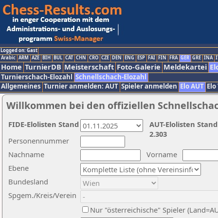
Logged on: Gast
Arabic
ARM
AZE
BIH
BUL
CAT
CHN
CRO
CZE
DEN
ENG
ESP
FAI
FIN
FRA
GER
GRE
INA
I
Home
TurnierDB
Meisterschaft
Foto-Galerie
Meldekartei
El
Turnierschach-Elozahl
Schnellschach-Elozahl
Allgemeines
Turnier anmelden: AUT
Spieler anmelden
Elo AUT
Elo
Willkommen bei den offiziellen Schnellscha
FIDE-Elolisten Stand
AUT-Elolisten Stand
2.303
Personennummer
Nachname
Vorname
Ebene
Bundesland
Spgem./Kreis/Verein
Nur "österreichische" Spieler (Land=A