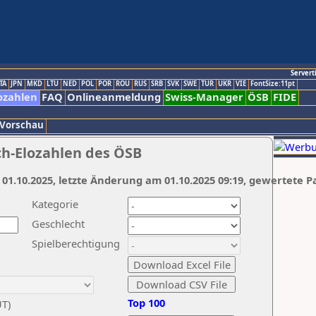
Servert
TA
JPN
MKD
LTU
NED
POL
POR
ROU
RUS
SRB
SVK
SWE
TUR
UKR
VIE
FontSize:11pt
ozahlen
FAQ
Onlineanmeldung
Swiss-Manager
ÖSB
FIDE
 Vorschau
ch-Elozahlen des ÖSB
 01.10.2025, letzte Änderung am 01.10.2025 09:19, gewertete P
Kategorie
Geschlecht
Spielberechtigung
Top 100
UT)