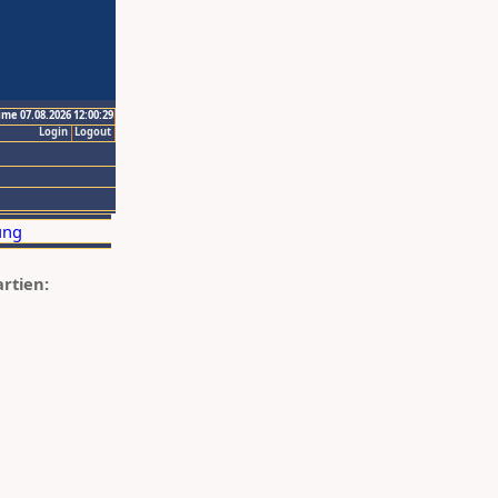
ime 07.08.2026 12:00:29
Login
Logout
artien: