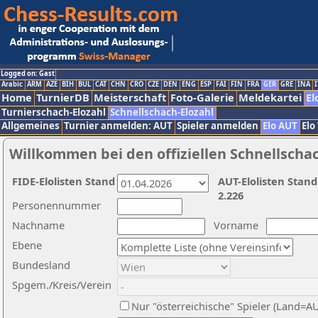
Logged on: Gast
Arabic
ARM
AZE
BIH
BUL
CAT
CHN
CRO
CZE
DEN
ENG
ESP
FAI
FIN
FRA
GER
GRE
INA
I
Home
TurnierDB
Meisterschaft
Foto-Galerie
Meldekartei
El
Turnierschach-Elozahl
Schnellschach-Elozahl
Allgemeines
Turnier anmelden: AUT
Spieler anmelden
Elo AUT
Elo
Willkommen bei den offiziellen Schnellscha
FIDE-Elolisten Stand
AUT-Elolisten Stand
2.226
Personennummer
Nachname
Vorname
Ebene
Bundesland
Spgem./Kreis/Verein
Nur "österreichische" Spieler (Land=A