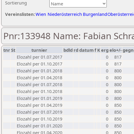
Sortierung
Vereinslisten:
Wien
Niederösterreich
Burgenland
Oberösterrei
Pnr:133948 Name: Fabian Sch
tnr
St
turnier
bdld
rd
datum
f
K
erg
elo+/-
gegn
Elozahl per 01.07.2017
0
817
Elozahl per 01.10.2017
0
817
Elozahl per 01.01.2018
0
800
Elozahl per 01.04.2018
0
800
Elozahl per 01.07.2018
0
800
Elozahl per 01.10.2018
0
800
Elozahl per 01.01.2019
0
800
Elozahl per 01.04.2019
0
850
Elozahl per 01.07.2019
0
850
Elozahl per 01.10.2019
0
850
Elozahl per 01.01.2020
0
850
Elozahl per 01.04.2020
0
850