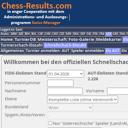
Logged on: Gast
Arabic
ARM
AZE
BIH
BUL
CAT
CHN
CRO
CZE
DEN
ENG
ESP
FAI
FIN
FRA
GER
GRE
INA
I
Home
TurnierDB
Meisterschaft
Foto-Galerie
Meldekartei
El
Turnierschach-Elozahl
Schnellschach-Elozahl
Allgemeines
Turnier anmelden: AUT
Spieler anmelden
Elo AUT
Elo
Willkommen bei den offiziellen Schnellscha
FIDE-Elolisten Stand
AUT-Elolisten Stand
2.226
Personennummer
Nachname
Vorname
Ebene
Bundesland
Spgem./Kreis/Verein
Nur "österreichische" Spieler (Land=A