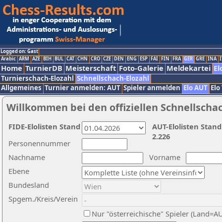
Logged on: Gast
Arabic
ARM
AZE
BIH
BUL
CAT
CHN
CRO
CZE
DEN
ENG
ESP
FAI
FIN
FRA
GER
GRE
INA
I
Home
TurnierDB
Meisterschaft
Foto-Galerie
Meldekartei
El
Turnierschach-Elozahl
Schnellschach-Elozahl
Allgemeines
Turnier anmelden: AUT
Spieler anmelden
Elo AUT
Elo
Willkommen bei den offiziellen Schnellscha
FIDE-Elolisten Stand
AUT-Elolisten Stand
2.226
Personennummer
Nachname
Vorname
Ebene
Bundesland
Spgem./Kreis/Verein
Nur "österreichische" Spieler (Land=A