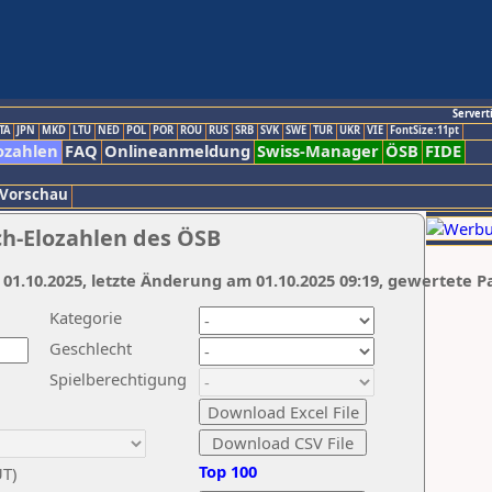
Servert
TA
JPN
MKD
LTU
NED
POL
POR
ROU
RUS
SRB
SVK
SWE
TUR
UKR
VIE
FontSize:11pt
ozahlen
FAQ
Onlineanmeldung
Swiss-Manager
ÖSB
FIDE
 Vorschau
ch-Elozahlen des ÖSB
 01.10.2025, letzte Änderung am 01.10.2025 09:19, gewertete P
Kategorie
Geschlecht
Spielberechtigung
Top 100
UT)