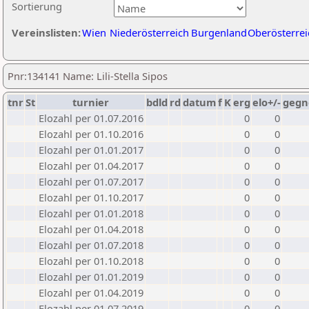
Sortierung
Vereinslisten:
Wien
Niederösterreich
Burgenland
Oberösterrei
Pnr:134141 Name: Lili-Stella Sipos
tnr
St
turnier
bdld
rd
datum
f
K
erg
elo+/-
gegn
Elozahl per 01.07.2016
0
0
Elozahl per 01.10.2016
0
0
Elozahl per 01.01.2017
0
0
Elozahl per 01.04.2017
0
0
Elozahl per 01.07.2017
0
0
Elozahl per 01.10.2017
0
0
Elozahl per 01.01.2018
0
0
Elozahl per 01.04.2018
0
0
Elozahl per 01.07.2018
0
0
Elozahl per 01.10.2018
0
0
Elozahl per 01.01.2019
0
0
Elozahl per 01.04.2019
0
0
Elozahl per 01.07.2019
0
0