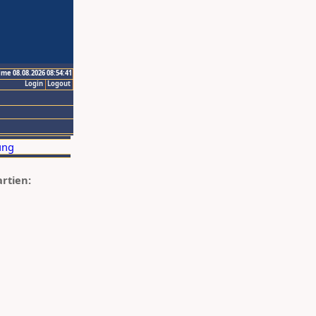
ime 08.08.2026 08:54:41
Login
Logout
artien: