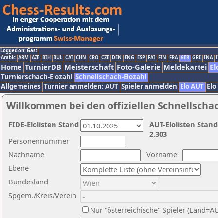
Logged on: Gast
Arabic
ARM
AZE
BIH
BUL
CAT
CHN
CRO
CZE
DEN
ENG
ESP
FAI
FIN
FRA
GER
GRE
INA
I
Home
TurnierDB
Meisterschaft
Foto-Galerie
Meldekartei
El
Turnierschach-Elozahl
Schnellschach-Elozahl
Allgemeines
Turnier anmelden: AUT
Spieler anmelden
Elo AUT
Elo
Willkommen bei den offiziellen Schnellscha
FIDE-Elolisten Stand
AUT-Elolisten Stand
2.303
Personennummer
Nachname
Vorname
Ebene
Bundesland
Spgem./Kreis/Verein
Nur "österreichische" Spieler (Land=A