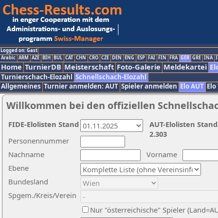
Logged on: Gast
Arabic
ARM
AZE
BIH
BUL
CAT
CHN
CRO
CZE
DEN
ENG
ESP
FAI
FIN
FRA
GER
GRE
INA
I
Home
TurnierDB
Meisterschaft
Foto-Galerie
Meldekartei
El
Turnierschach-Elozahl
Schnellschach-Elozahl
Allgemeines
Turnier anmelden: AUT
Spieler anmelden
Elo AUT
Elo
Willkommen bei den offiziellen Schnellscha
FIDE-Elolisten Stand
AUT-Elolisten Stand
2.303
Personennummer
Nachname
Vorname
Ebene
Bundesland
Spgem./Kreis/Verein
Nur "österreichische" Spieler (Land=A