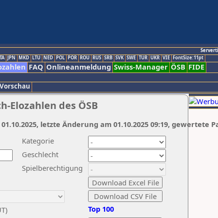
Servert
TA
JPN
MKD
LTU
NED
POL
POR
ROU
RUS
SRB
SVK
SWE
TUR
UKR
VIE
FontSize:11pt
ozahlen
FAQ
Onlineanmeldung
Swiss-Manager
ÖSB
FIDE
 Vorschau
ch-Elozahlen des ÖSB
 01.10.2025, letzte Änderung am 01.10.2025 09:19, gewertete P
Kategorie
Geschlecht
Spielberechtigung
Top 100
UT)