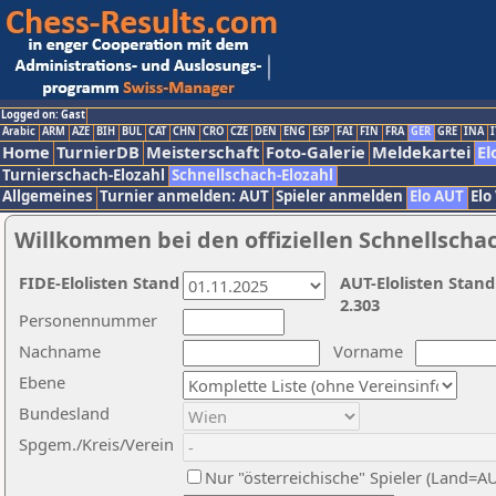
Logged on: Gast
Arabic
ARM
AZE
BIH
BUL
CAT
CHN
CRO
CZE
DEN
ENG
ESP
FAI
FIN
FRA
GER
GRE
INA
I
Home
TurnierDB
Meisterschaft
Foto-Galerie
Meldekartei
El
Turnierschach-Elozahl
Schnellschach-Elozahl
Allgemeines
Turnier anmelden: AUT
Spieler anmelden
Elo AUT
Elo
Willkommen bei den offiziellen Schnellscha
FIDE-Elolisten Stand
AUT-Elolisten Stand
2.303
Personennummer
Nachname
Vorname
Ebene
Bundesland
Spgem./Kreis/Verein
Nur "österreichische" Spieler (Land=A