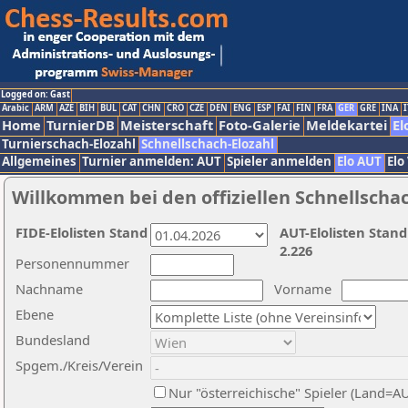
Logged on: Gast
Arabic
ARM
AZE
BIH
BUL
CAT
CHN
CRO
CZE
DEN
ENG
ESP
FAI
FIN
FRA
GER
GRE
INA
I
Home
TurnierDB
Meisterschaft
Foto-Galerie
Meldekartei
El
Turnierschach-Elozahl
Schnellschach-Elozahl
Allgemeines
Turnier anmelden: AUT
Spieler anmelden
Elo AUT
Elo
Willkommen bei den offiziellen Schnellscha
FIDE-Elolisten Stand
AUT-Elolisten Stand
2.226
Personennummer
Nachname
Vorname
Ebene
Bundesland
Spgem./Kreis/Verein
Nur "österreichische" Spieler (Land=A