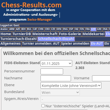
Logged on: Gast
Arabic
ARM
AZE
BIH
BUL
CAT
CHN
CRO
CZE
DEN
ENG
ESP
FAI
FIN
FRA
GER
GRE
INA
I
Home
TurnierDB
Meisterschaft
Foto-Galerie
Meldekartei
El
Turnierschach-Elozahl
Schnellschach-Elozahl
Allgemeines
Turnier anmelden: AUT
Spieler anmelden
Elo AUT
Elo
Willkommen bei den offiziellen Schnellscha
FIDE-Elolisten Stand
AUT-Elolisten Stand
2.303
Personennummer
Nachname
Vorname
Ebene
Bundesland
Spgem./Kreis/Verein
Nur "österreichische" Spieler (Land=A