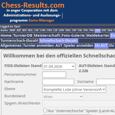
Logged on: Gast
Arabic
ARM
AZE
BIH
BUL
CAT
CHN
CRO
CZE
DEN
ENG
ESP
FAI
FIN
FRA
GER
GRE
INA
I
Home
TurnierDB
Meisterschaft
Foto-Galerie
Meldekartei
El
Turnierschach-Elozahl
Schnellschach-Elozahl
Allgemeines
Turnier anmelden: AUT
Spieler anmelden
Elo AUT
Elo
Willkommen bei den offiziellen Schnellscha
FIDE-Elolisten Stand
AUT-Elolisten Stand
2.226
Personennummer
Nachname
Vorname
Ebene
Bundesland
Spgem./Kreis/Verein
Nur "österreichische" Spieler (Land=A